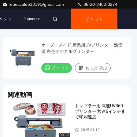
rebeccalee1319@gmail.com
86-20-3480-0274
ベント
チャット
Japanese
オーダーメイド 産業用UVプリンター 熱伝
送 白色デジタルプリンター
チャット
もっと 学ぶ
関連動画
トンブラー用 高速UV360
プリンター 秒速6インチま
で印刷速度
工業印刷機
2025-01-13
00:12