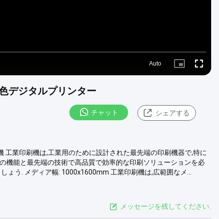
Auto
Picture-
Fullscre
in-
Picture
白色デジタルプリンター
チャット
シェアする
用印刷機 工業印刷機は,工業用のために設計された最先端の印刷機器で,特に
端の機能と最先端の技術で高品質で効率的な印刷ソリューションを必
 メディア幅: 1000x1600mm 工業印刷機は,広範囲なメ...
メッセージを残してください.