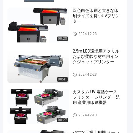
双色白色印刷と大きな印
刷サイズを持つUVプリン
ター
紫外線平面プリンター
2024-12-23
00:28
en
2.5m LED環境用アクリル
および柔軟な材料用イン
クジェットプリンター
紫外線平面プリンター
2024-12-23
00:41
カスタム UV 電話ケース
プリンター シリンダー 汎
用 産業用印刷機器
工業印刷機
2024-12-10
00:27
頑丈な工業印刷機 メーカ