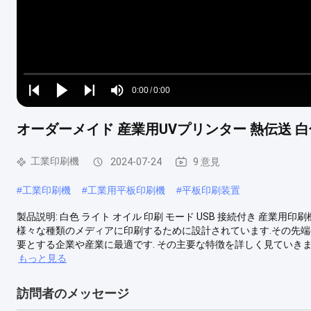
Loaded
:
0%
0:00
/
0:00
Play
Play
Play
Mute
Current
Duration
next
next
オーダーメイド 産業用UVプリンター 熱伝送 
Time
工業印刷機
2024-07-24
9 意見
#
工業印刷機
#
工業用平板印刷機
#
平板印刷装置
製品説明: 白色 ライト オイル 印刷 モード USB 接続付き 産業
様々な種類のメディアに印刷するために設計されています.その先
要とする企業や産業に最適です. その主要な特徴を詳しく見ていきましょう.
もっと見る
訪問者のメッセージ