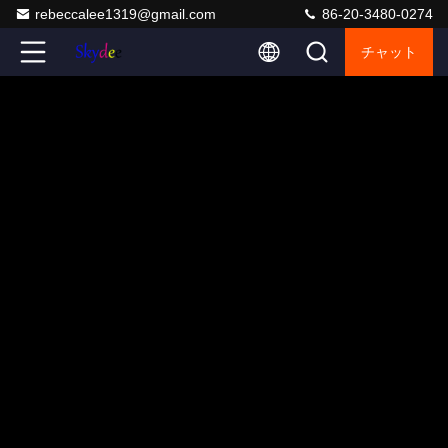
rebeccalee1319@gmail.com
86-20-3480-0274
チャット