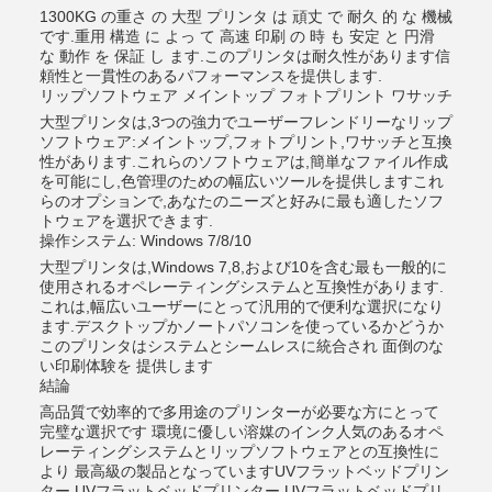
1300KG の重さ の 大型 プリンタ は 頑丈 で 耐久 的 な 機械
です.重用 構造 に よっ て 高速 印刷 の 時 も 安定 と 円滑
な 動作 を 保証 し ます.このプリンタは耐久性があります信
頼性と一貫性のあるパフォーマンスを提供します.
リップソフトウェア メイントップ フォトプリント ワサッチ
大型プリンタは,3つの強力でユーザーフレンドリーなリップ
ソフトウェア:メイントップ,フォトプリント,ワサッチと互換
性があります.これらのソフトウェアは,簡単なファイル作成
を可能にし,色管理のための幅広いツールを提供しますこれ
らのオプションで,あなたのニーズと好みに最も適したソフ
トウェアを選択できます.
操作システム: Windows 7/8/10
大型プリンタは,Windows 7,8,および10を含む最も一般的に
使用されるオペレーティングシステムと互換性があります.
これは,幅広いユーザーにとって汎用的で便利な選択になり
ます.デスクトップかノートパソコンを使っているかどうか
このプリンタはシステムとシームレスに統合され 面倒のな
い印刷体験を 提供します
結論
高品質で効率的で多用途のプリンターが必要な方にとって
完璧な選択です 環境に優しい溶媒のインク人気のあるオペ
レーティングシステムとリップソフトウェアとの互換性に
より 最高級の製品となっていますUVフラットベッドプリン
ター,UVフラットベッドプリンター,UVフラットベッドプリ