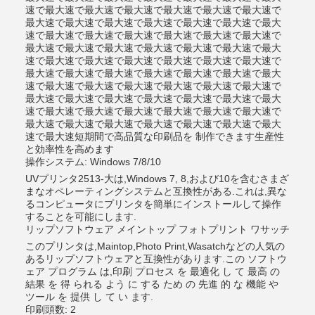
速で最大速で最大速で最大速で最大速で最大速で最大速で
最大速で最大速で最大速で最大速で最大速で最大速で最大
速で最大速で最大速で最大速で最大速で最大速で最大速で
最大速で最大速で最大速で最大速で最大速で最大速で最大
速で最大速で最大速で最大速で最大速で最大速で最大速で
最大速で最大速で最大速で最大速で最大速で最大速で最大
速で最大速で最大速で最大速で最大速で最大速で最大速で
最大速で最大速で最大速で最大速で最大速で最大速で最大
速で最大速で最大速で最大速で最大速で最大速で最大速で
最大速で最大速で最大速で最大速で最大速で最大速で最大
速で最大速短期間で高品質な印刷品を 制作できます生産性
と効率性を高めます
操作システム: Windows 7/8/10
UVプリンタ2513-大は,Windows 7, 8,および10を含むさまざ
まなオペレーティングシステムと互換性がある.これは,異な
るコンピュータにプリンタを簡単にインストールして操作
することを可能にします.
リップソフトウェア メイントップ フォトプリント ワサッチ
このプリンタは,Maintop,Photo Print,Wasatchなどの人気の
あるリップソフトウェアと互換性があります.この ソフトウ
ェア プログラム は,印刷 プロセス を 最適化 し て 最高 の
結果 を 得 られる よう に する ため の 先進 的 な 機能 や
ツール を 提供 し て い ます.
印刷頭数: 2