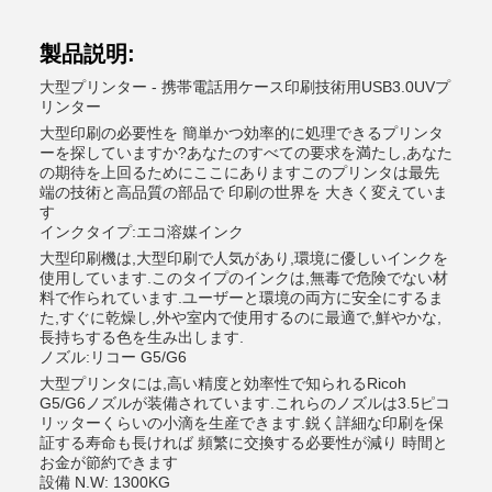
製品説明:
大型プリンター - 携帯電話用ケース印刷技術用USB3.0UVプ
リンター
大型印刷の必要性を 簡単かつ効率的に処理できるプリンタ
ーを探していますか?あなたのすべての要求を満たし,あなた
の期待を上回るためにここにありますこのプリンタは最先
端の技術と高品質の部品で 印刷の世界を 大きく変えていま
す
インクタイプ:エコ溶媒インク
大型印刷機は,大型印刷で人気があり,環境に優しいインクを
使用しています.このタイプのインクは,無毒で危険でない材
料で作られています.ユーザーと環境の両方に安全にするま
た,すぐに乾燥し,外や室内で使用するのに最適で,鮮やかな,
長持ちする色を生み出します.
ノズル:リコー G5/G6
大型プリンタには,高い精度と効率性で知られるRicoh
G5/G6ノズルが装備されています.これらのノズルは3.5ピコ
リッターくらいの小滴を生産できます.鋭く詳細な印刷を保
証する寿命も長ければ 頻繁に交換する必要性が減り 時間と
お金が節約できます
設備 N.W: 1300KG