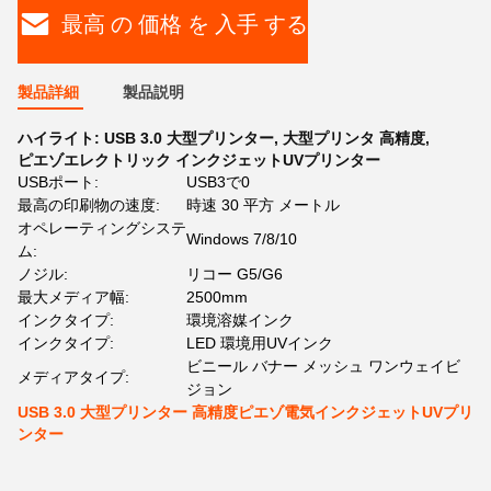
最高 の 価格 を 入手 する
製品詳細
製品説明
ハイライト:
USB 3.0 大型プリンター
,
大型プリンタ 高精度
,
ピエゾエレクトリック インクジェットUVプリンター
USBポート:
USB3で0
最高の印刷物の速度:
時速 30 平方 メートル
オペレーティングシステ
Windows 7/8/10
ム:
ノジル:
リコー G5/G6
最大メディア幅:
2500mm
インクタイプ:
環境溶媒インク
インクタイプ:
LED 環境用UVインク
ビニール バナー メッシュ ワンウェイビ
メディアタイプ:
ジョン
USB 3.0 大型プリンター 高精度ピエゾ電気インクジェットUVプリ
ンター