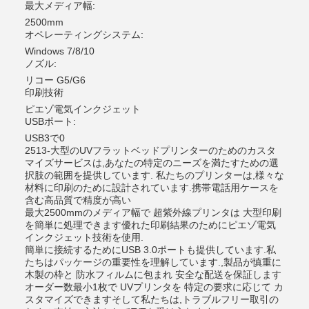
最大メディア幅:
2500mm
オペレーティングシステム:
Windows 7/8/10
ノズル:
リコー G5/G6
印刷技術
ピエゾ電気インクジェット
USBポート:
USB3で0
2513-大型のUVフラットベッドプリンターのためのカスタ
マイズサービスは,あなたの特定のニーズを満たすための選
択肢の範囲を提供しています. 私たちのプリンターは,様々な
材料に印刷のために設計されています.携帯電話用ケースを
含む高品質で精度が高い
最大2500mmのメディア幅で 超紫外線プリンタは 大型印刷
を簡単に処理できます優れた印刷結果のためにピエゾ電気
インクジェット技術を使用.
簡単に接続するためにUSB 3.0ポートも提供しています.私
たちはパッケージの重要性を理解しています.,製品が慎重に
木製の枠と 防水フィルムに包まれ 安全な配送を保証します
オーダー数最小1枚で UVプリンタを 特定の要求に応じて カ
スタマイズできますそして私たちは,トラブルフリー取引の