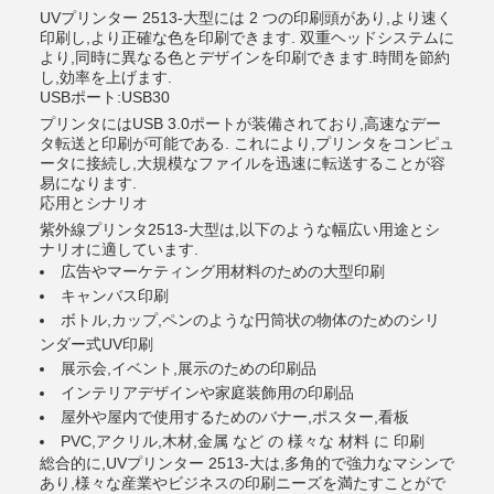
UVプリンター 2513-大型には 2 つの印刷頭があり,より速く
印刷し,より正確な色を印刷できます. 双重ヘッドシステムに
より,同時に異なる色とデザインを印刷できます.時間を節約
し,効率を上げます.
USBポート:USB30
プリンタにはUSB 3.0ポートが装備されており,高速なデー
タ転送と印刷が可能である. これにより,プリンタをコンピュ
ータに接続し,大規模なファイルを迅速に転送することが容
易になります.
応用とシナリオ
紫外線プリンタ2513-大型は,以下のような幅広い用途とシ
ナリオに適しています.
広告やマーケティング用材料のための大型印刷
キャンバス印刷
ボトル,カップ,ペンのような円筒状の物体のためのシリ
ンダー式UV印刷
展示会,イベント,展示のための印刷品
インテリアデザインや家庭装飾用の印刷品
屋外や屋内で使用するためのバナー,ポスター,看板
PVC,アクリル,木材,金属 など の 様々な 材料 に 印刷
総合的に,UVプリンター 2513-大は,多角的で強力なマシンで
あり,様々な産業やビジネスの印刷ニーズを満たすことがで