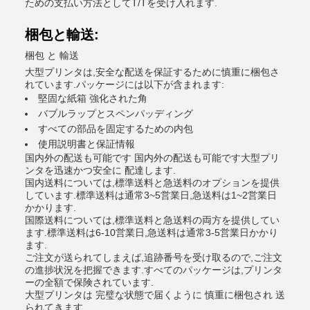
ための支払い方法としてT/Tを受け入れます.
梱包と輸送:
梱包 と 輸送
大型プリンタは,安全な配送を保証するために慎重に梱包さ
れています.パッケージには以下が含まれます:
堅固な紙箱 強化された角
バブルラップとスペンパッディング
すべての部品を固定するための内包
使用説明書と保証情報
国内外の配送も可能です 国内外の配送も可能です大型プリ
ンタを迅速かつ安全に 配達します.
国内送料については,標準送料と急送料のオプションを提供
しています.標準送料は通常3~5営業日,急送料は1~2営業日
かかります.
国際送料については,標準送料と急送料の両方を提供してい
ます.標準送料は6-10営業日,急送料は通常3-5営業日かかり
ます.
ご注文が送られてしまえば,追跡番号を受け取るので,ご注文
の進捗状況を把握できます.すべてのパッケージは,プリンタ
ーの全額で保険されています.
大型プリンタは 完璧な状態で届くように 慎重に梱包され 送
られてきます