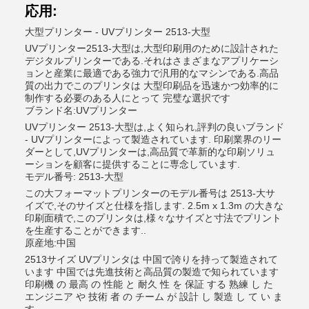
応用:
大型プリンター - UVプリンター 2513-大型
UVプリンター2513-大型は,大型印刷用のために設計された
デジタルプリンターである.それはさまざまなアプリケーシ
ョンと産業に最適である強力で汎用的なマシンである.高品
質の出力でこのプリンタは 大型印刷品を迅速かつ効率的に
制作する必要のある人にとって 完璧な選択です
ブランド名:UVプリンター
UVプリンター 2513-大型は,よく知られ,評判の良いブランド
- UVプリンターによって製造されています. 印刷業界のリー
ダーとして,UVプリンターは,高品質で革新的な印刷ソリュ
ーションを顧客に提供することに専念しています.
モデル番号: 2513-大型
この大フォーマットプリンターのモデル番号は 2513-大サ
イズで,そのサイズと仕様を指します. 2.5m x 1.3m の大きな
印刷面積で,このプリンタは,様々なサイズと寸法でプリント
を生産することができます..
原産地:中国
2513サイズ UVプリンタは 中国で誇りを持って製造されて
います 中国では先進技術と高品質の製造で知られています
印刷機 の 最高 の 性能 と 耐久 性 を 保証 する 熟練 し た
エンジニア や 技術 者 の チーム が 設計 し 製造 し て い ま