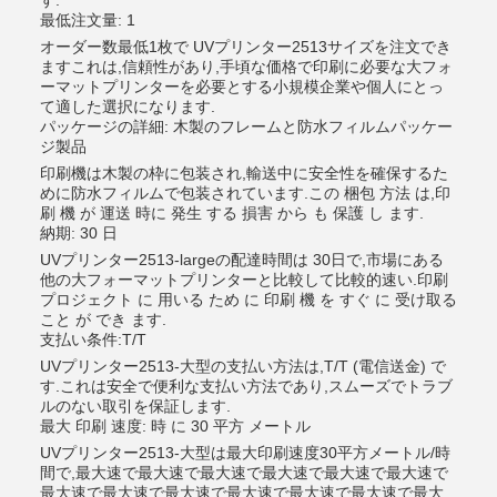
す.
最低注文量: 1
オーダー数最低1枚で UVプリンター2513サイズを注文でき
ますこれは,信頼性があり,手頃な価格で印刷に必要な大フォ
ーマットプリンターを必要とする小規模企業や個人にとっ
て適した選択になります.
パッケージの詳細: 木製のフレームと防水フィルムパッケー
ジ製品
印刷機は木製の枠に包装され,輸送中に安全性を確保するた
めに防水フィルムで包装されています.この 梱包 方法 は,印
刷 機 が 運送 時に 発生 する 損害 から も 保護 し ます.
納期: 30 日
UVプリンター2513-largeの配達時間は 30日で,市場にある
他の大フォーマットプリンターと比較して比較的速い.印刷
プロジェクト に 用いる ため に 印刷 機 を すぐ に 受け取る
こと が でき ます.
支払い条件:T/T
UVプリンター2513-大型の支払い方法は,T/T (電信送金) で
す.これは安全で便利な支払い方法であり,スムーズでトラブ
ルのない取引を保証します.
最大 印刷 速度: 時 に 30 平方 メートル
UVプリンター2513-大型は最大印刷速度30平方メートル/時
間で,最大速で最大速で最大速で最大速で最大速で最大速で
最大速で最大速で最大速で最大速で最大速で最大速で最大