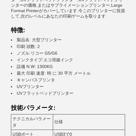
ンターの価格,またはサブライメーションプリンター,Large
Format Printerがカバーしています.今このプリンターに投資
して,次のレベルにあなたの印刷ゲームを取ります.
特徴:
製品名: 大型プリンター
印刷 頭数: 2
ノズル:リコー G5/G6
インクタイプ:エコ溶媒インク
設備 N.W: 1300KG
最大 印刷 速度: 時 に 30 平方 メートル
キャンバスプリンタ
UVプリンター
UVフラットベッドプリンター
技術パラメータ:
テクニカルパラメー
仕様
タ
USBポート
USB3で0