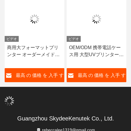
ビデオ
ビデオ
商用大フォーマットプリ
OEM/ODM 携帯電話ケー
ンター オーダーメイドUV
ス用 大型UVプリンター
ピエゾインクジェットプ
LED 環境用UVインク
リンター
す
最高 の 価格 を 入手 す
最高 の 価格 を 入手 す
る
る
Guangzhou SkydeeKenutek Co., Ltd.
rebeccalee1319@gmail.com