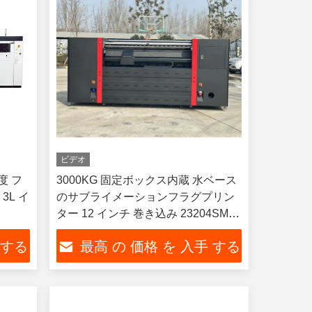
ビデオ
像度 フ
3000KG 固定ボックス内蔵 水ベース
3L イ
のサブライメーションフラグプリン
ター 12 インチ 巻き込み 23204SM
126 インチ
 する
最高 の 価格 を 入手 する