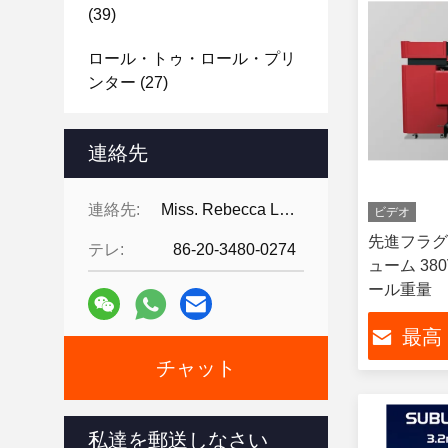
(39)
ロール・トゥ・ロール・プリ
ンター
(27)
旗プリンター
(18)
連絡先
DTFプリンター
(25)
連絡先:
Miss. Rebecca Lee
ビデオ
Dtgプリンター
(10)
先進フラグ
テレ:
86-20-3480-0274
デジタル繊維印刷機
(21)
ューム 38
ール重量
プラズマ処理装置
(20)
最高
紫外線印刷インキ
(11)
チャット
紫外線印字機
(1045)
私達を郵送しなさい