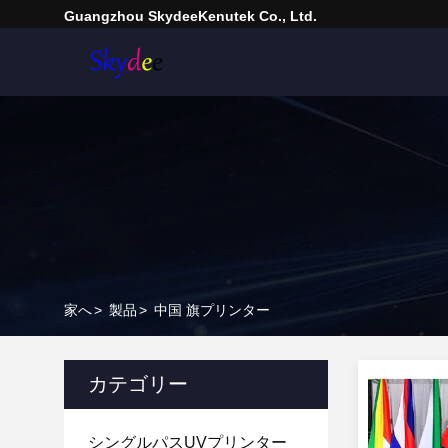
Guangzhou SkydeeKenutek Co., Ltd.
家へ
>
製品
>
中国 旗プリンター
カテゴリー
シングルパスUVプリンター