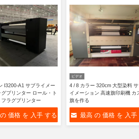
ビデオ
 I3200-A1 サブライメー
4 / 8 カラー 320cm 大型染料 
ラグプリンター ロール・ト
イメーション 高速旗印刷機 カ
 フラグプリンター
旗を作る
 の 価格 を 入手 する
最高 の 価格 を 入手