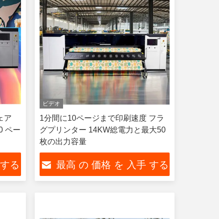
ビデオ
ェア
1分間に10ページまで印刷速度 フラ
0 ペー
グプリンター 14KW総電力と最大50
枚の出力容量
 する
最高 の 価格 を 入手 する