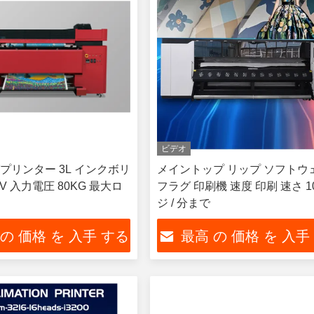
ビデオ
プリンター 3L インクボリ
メイントップ リップ ソフトウ
0V 入力電圧 80KG 最大ロ
フラグ 印刷機 速度 印刷 速さ 1
ジ / 分まで
 の 価格 を 入手 する
最高 の 価格 を 入手