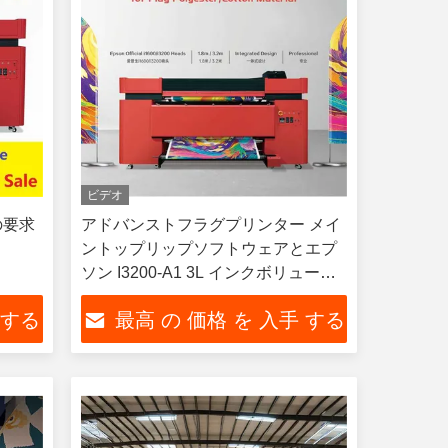
ビデオ
の要求
アドバンストフラグプリンター メイ
ントップリップソフトウェアとエプ
ソン I3200-A1 3L インクボリューム
のプリンタヘッド
 する
最高 の 価格 を 入手 する