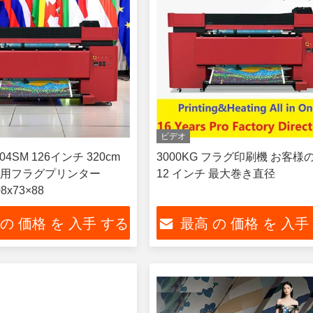
ビデオ
04SM 126インチ 320cm
3000KG フラグ印刷機 お客様
用フラグプリンター
12 インチ 最大巻き直径
08x73×88
 の 価格 を 入手 する
最高 の 価格 を 入手