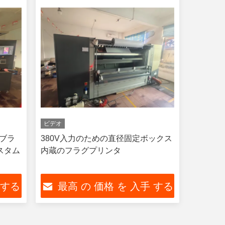
ビデオ
サブラ
380V入力のための直径固定ボックス
スタム
内蔵のフラグプリンタ
 する
最高 の 価格 を 入手 する