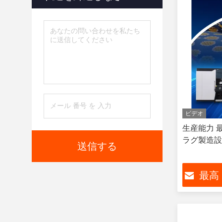
ビデオ
生産能力 
ラグ製造設
送信する
最高