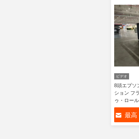
ビデオ
8頭エプソン
ション フ
ゥ・ロール
最高