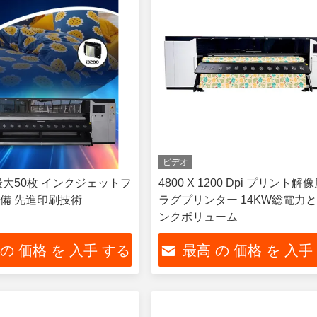
ビデオ
最大50枚 インクジェットフ
4800 X 1200 Dpi プリント解
備 先進印刷技術
ラグプリンター 14KW総電力と 
ンクボリューム
 の 価格 を 入手 する
最高 の 価格 を 入手