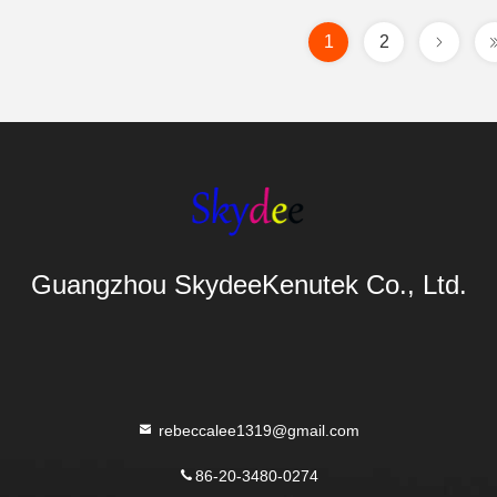
1
2
Guangzhou SkydeeKenutek Co., Ltd.
rebeccalee1319@gmail.com
86-20-3480-0274