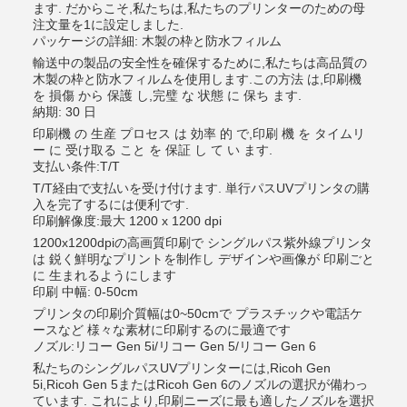
ます. だからこそ,私たちは,私たちのプリンターのための母
注文量を1に設定しました.
パッケージの詳細: 木製の枠と防水フィルム
輸送中の製品の安全性を確保するために,私たちは高品質の
木製の枠と防水フィルムを使用します.この方法 は,印刷機
を 損傷 から 保護 し,完璧 な 状態 に 保ち ます.
納期: 30 日
印刷機 の 生産 プロセス は 効率 的 で,印刷 機 を タイムリ
ー に 受け取る こと を 保証 し て い ます.
支払い条件:T/T
T/T経由で支払いを受け付けます. 単行パスUVプリンタの購
入を完了するには便利です.
印刷解像度:最大 1200 x 1200 dpi
1200x1200dpiの高画質印刷で シングルパス紫外線プリンタ
は 鋭く鮮明なプリントを制作し デザインや画像が 印刷ごと
に 生まれるようにします
印刷 中幅: 0-50cm
プリンタの印刷介質幅は0~50cmで プラスチックや電話ケ
ースなど 様々な素材に印刷するのに最適です
ノズル:リコー Gen 5i/リコー Gen 5/リコー Gen 6
私たちのシングルパスUVプリンターには,Ricoh Gen
5i,Ricoh Gen 5またはRicoh Gen 6のノズルの選択が備わっ
ています. これにより,印刷ニーズに最も適したノズルを選択