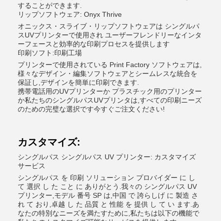
することができます.
リップソフトウェア: Onyx Thrive
オニックス・スライブ・リップソフトウェアは シングルパ
スUVプリンターで使用され ユーザーフレンドリーなインタ
ーフェースと効率的な印刷プロセスを提供します
印刷ソフト:印刷工場
プリンターで使用されている Print Factory ソフトウェアは,
様々なデザイン・編集ソフトウェアとシームレスな統合を
保証し,デザインを簡単に印刷できます.
携帯電話用のUVプリンターか プラスチック用のプリンター
か私たちのシングルパスUVプリンタは,すべての印刷ニーズ
のための完璧な選択です今すぐご注文ください!
カスタマイズ:
シングルパス シングルパス UV プリンター: カスタマイズ
サービス
シングルパス を 印刷 ソリューション プロバイダー に し
て 選択 し た こと に ありがとう.我々の シングルパス UV
プリンター,モデル 番号 SP は,中国 で 誇らしげ に 製造 さ
れ て おり,卓越 し た 品質 と 性能 を 提供 し て い ます.あ
なたの特別なニーズを満たすために,私たちは以下の機能で