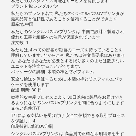
私たちのカスタマイズ可能なサービスを提供します:
ブランド名:シングルパス
私たちのブランド名で,私たちのシングルパスUVプリンタが
最高品質と信頼性であることを信頼することができます.
原産地:中国
私たちのシングルパスUVプリンタは 中国で設計・製造され
優れた工芸と細部への注意が保証されています
注文数: 1
私たちは,すべての顧客が独自のニーズを持っていることを
理解しています. だからこそ,私たちは注文量要求はありませ
ん. あなたはあなたが必要とする限り多くのまたは数少ない
ユニットを注文することができます.
パッケージの詳細: 木製の枠と防水フィルム
安全な輸送を保証するために 木製の枠と防水フィルムパッ
ケージを使用します
配達 期間: 30 日
効率的な生産プロセスにより 30日以内に製品をお届けでき
るようになり ワンパスUVプリンタを間に合うようにします
支払い条件:T/T
T/Tによる支払いを受け付け,安全で信頼できる取引プロセス
を保証します.
印刷技術: 単流UV印刷
シングルパスUVプリンタは 高品質で正確な印刷結果を出す