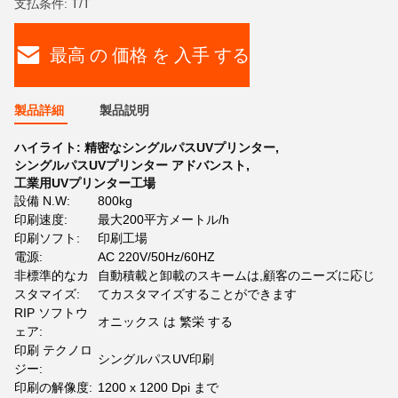
支払条件: T/T
最高 の 価格 を 入手 する
製品詳細
製品説明
ハイライト:
精密なシングルパスUVプリンター
,
シングルパスUVプリンター アドバンスト
,
工業用UVプリンター工場
設備 N.W:
800kg
印刷速度:
最大200平方メートル/h
印刷ソフト:
印刷工場
電源:
AC 220V/50Hz/60HZ
非標準的なカ
自動積載と卸載のスキームは,顧客のニーズに応じ
スタマイズ:
てカスタマイズすることができます
RIP ソフトウ
オニックス は 繁栄 する
ェア:
印刷 テクノロ
シングルパスUV印刷
ジー:
印刷の解像度:
1200 x 1200 Dpi まで