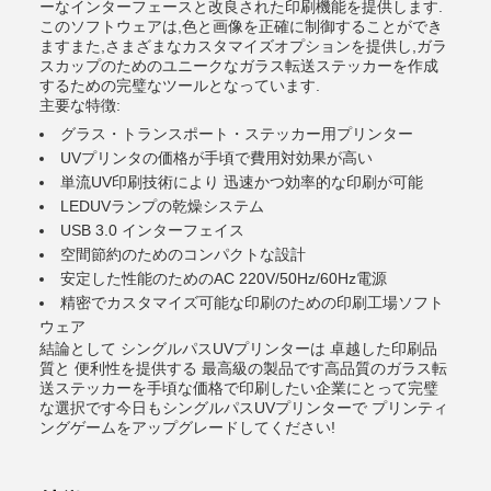
ーなインターフェースと改良された印刷機能を提供します.
このソフトウェアは,色と画像を正確に制御することができ
ますまた,さまざまなカスタマイズオプションを提供し,ガラ
スカップのためのユニークなガラス転送ステッカーを作成
するための完璧なツールとなっています.
主要な特徴:
グラス・トランスポート・ステッカー用プリンター
UVプリンタの価格が手頃で費用対効果が高い
単流UV印刷技術により 迅速かつ効率的な印刷が可能
LEDUVランプの乾燥システム
USB 3.0 インターフェイス
空間節約のためのコンパクトな設計
安定した性能のためのAC 220V/50Hz/60Hz電源
精密でカスタマイズ可能な印刷のための印刷工場ソフト
ウェア
結論として シングルパスUVプリンターは 卓越した印刷品
質と 便利性を提供する 最高級の製品です高品質のガラス転
送ステッカーを手頃な価格で印刷したい企業にとって完璧
な選択です今日もシングルパスUVプリンターで プリンティ
ングゲームをアップグレードしてください!