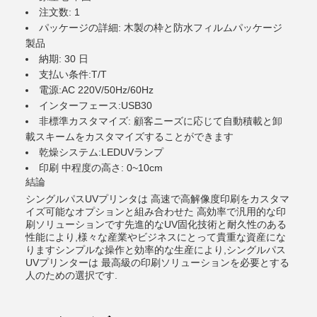
注文数: 1
パッケージの詳細: 木製の枠と防水フィルムパッケージ
製品
納期: 30 日
支払い条件:T/T
電源:AC 220V/50Hz/60Hz
インターフェース:USB30
非標準カスタマイズ: 顧客ニーズに応じて自動積載と卸
載スキームをカスタマイズすることができます
乾燥システム:LEDUVランプ
印刷 中程度の高さ: 0~10cm
結論
シングルパスUVプリンタは 高速で高解像度印刷をカスタマ
イズ可能なオプションと組み合わせた 高効率で汎用的な印
刷ソリューションです先進的なUV固化技術と耐久性のある
性能により,様々な産業やビジネスにとって貴重な資産にな
りますシンプルな操作と効率的な生産により,シングルパス
UVプリンターは 最高級の印刷ソリューションを必要とする
人のための選択です.