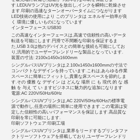
す.LEDUVランプはUV光を放出し,インクを瞬時に乾燥させ
ます.印刷の迅速なターンオーバータイムにつながります
LED技術の使用により このプリンタは エネルギー効率が良
く 環境に優しいものになっています
インターフェース:USB30
この高速なインターフェースは,高速で信頼性の高いデータ
転送を可能にします.円滑で不間断な印刷を保証するま
た,USB 3.0は他のデバイスとの簡単な接続も可能にしてお
り,汎用的でユーザーフレンドリーな製品となっています.
装置の寸法: 2100x1450x1600mm
シングルパスUVプリンタは,2.100x1450x1600mmの寸法で
コンパクトなデザインを持っています.これは,あらゆる作業
スペースに簡単にフィットし,貴重な床スペースを節約しま
す.その 優雅 な デザイン は どんな 場所 に も 現代 的 な 感
触 を 与え て い ますビジネスに魅力的な追加になります
電源:AC 220V/50Hz/60Hz
シングルパスUVプリンタは,AC 220V/50Hz/60Hzの標準電
源で動作し,任意の場所に簡単に使用できます.この電源は安
定した信頼性の高いパフォーマンスを保証します.高品質な
印刷を常に可能にします.
印刷ソフトウェア:印刷工場
シングルパスUVプリンタは,業界をリードするプリンタファ
クトリーソフトウェアを搭載しており,ユーザーフレンドリ