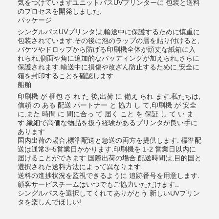
気をつけていますユニットパスUVプリンターに 包装と送料
のプロセスを開発しました.
パッケージ
シングルパスUVプリンタは,輸送中に保護するために慎重に
包装されています.その後に泡のラップの層を貼り付けると,
バケツやドロップから防げる印刷機全体が頑丈な紙箱に入
れられ,側面や角に追加的なパッディングが加えられ,さらに
保護されます.輸送中に損傷や改ざん防止するために,安全に
箱を封印することを確認します.
船舶
印刷機 が 梱包 さ れ た 後,出荷 に 備え られ ます.私たちは,
信頼 の ある 配送 パートナー と 協力 し て,印刷機 が 安全
に,また 時間 に 間に合っ て 届く こと を 保証 し て い ま
す.繊細で高価な物品を扱う経験があるプリンタが良い手に
あります
国内出荷の場合,標準配送と急送の両方を提供します. 標準配
送は通常3~5営業日かかります.印刷機を 1-2 営業日以内に
届けることができます.国際出荷の場合,配送時間は,目的国と
選択された送料方法によって異なります.
送料の進捗状況を監視できるように 追跡番号を用意します.
顧客サービスチームはいつでもご協力いただけます..
シングルパスを選択してくれてありがとう 新しいUVプリン
タを楽しんでほしい!