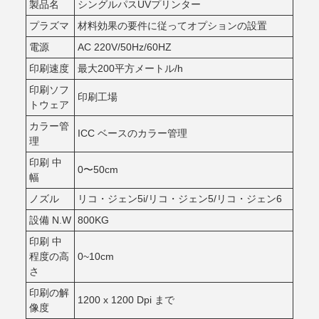
製品名
シングルパスUVプリンター
プラズマ
材料効果の要件に従ってオプションの設置
電源
AC 220V/50Hz/60HZ
印刷速度
最大200平方メートル/h
印刷ソフ
印刷工場
トウェア
カラー管
ICC ベースのカラー管理
理
印刷 中
0〜50cm
幅
ノズル
リコ・ジェン5i/リコ・ジェン5/リコ・ジェン6
設備 N.W
800KG
印刷 中
程度の高
0~10cm
さ
印刷の解
1200 x 1200 Dpi まで
像度