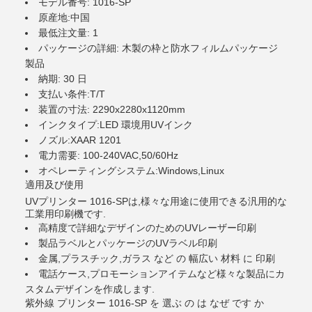
モデル番号: 1016-SP
原産地:中国
最低注文量: 1
パッケージの詳細: 木製の枠と防水フィルムパッケージ
製品
納期: 30 日
支払い条件:T/T
装置の寸法: 2290x2280x1120mm
インクタイプ:LED 環境用UVインク
ノズル:XAAR 1201
電力需要: 100-240VAC,50/60Hz
オペレーティングシステム:Windows,Linux
適用及び使用
UVプリンター 1016-SPは,様々な用途に使用できる汎用的な
工業用印刷機です.
高精度で詳細なデザインのためのUVレーザー印刷
製品ラベルとパッケージのUVラベル印刷
金属,プラスチック,ガラス など の 幅広い 材料 に 印刷
電話ケース,プロモーションアイテムなど様々な製品にカ
スタムデザインを作成します.
紫外線 プリンター 1016-SP を 選ぶ の は なぜ です か