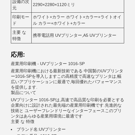
設備の次
2290×2280×1120ミリ
元
印刷モー
ホワイト+カラー ホワイト+カラー+ライトオイ
ド
ル カラー+ホワイト+カラー
主要 な
携帯電話用 UVプリンター,A5 UVプリンター
特徴
応用:
産業用印刷機 - UVプリンター 1016-SP
産業用印刷機における最新技術である 中国製のUVプリンタ
ー1016-SPを導入しますこの高精度で高速なプリンタは,幅
広いアプリケーションに最適で,毎回優れたパフォーマンス
を提供します.
製品について
UVプリンター 1016-SPは,高速で高品質な印刷を必要とする
企業向けに設計された最先端の産業用印刷機です.先進的な
技術と ユーザーフレンドリーなインターフェースこのプリ
ンタはあらゆる産業用環境に最適です
主要 な 特徴
ブランド名:UVプリンター