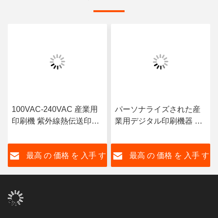
100VAC-240VAC 産業用
パーソナライズされた産
印刷機 紫外線熱伝送印刷
業用デジタル印刷機器 小
機
型の物体
す
最高 の 価格 を 入手 す
最高 の 価格 を 入手 す
る
る