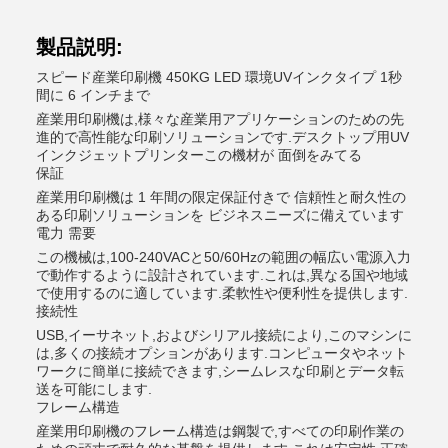
製品説明:
スピード産業印刷機 450KG LED 環境UVインクタイプ 1秒
間に 6 インチまで
産業用印刷機は,様々な産業用アプリケーションのための先
進的で高性能な印刷ソリューションです.
デスクトップ用UV
インクジェットプリンター
この機材が 面倒をみてる
保証
産業用印刷機は 1 年間の限定保証付きで 信頼性と耐久性の
ある印刷ソリューションを ビジネスニーズに備えています
電力 需要
この機械は,100-240VACと50/60Hzの範囲の幅広い電源入力
で動作するように設計されています.これは,異なる国や地域
で使用するのに適しています.柔軟性や便利性を提供します.
接続性
USB,イーサネット,およびシリアル接続により,このマシンに
は,多くの接続オプションがあります.コンピュータやネット
ワークに簡単に接続できます,シームレスな印刷とデータ転
送を可能にします.
フレーム構造
産業用印刷機のフレーム構造は鋼製で,すべての印刷作業の