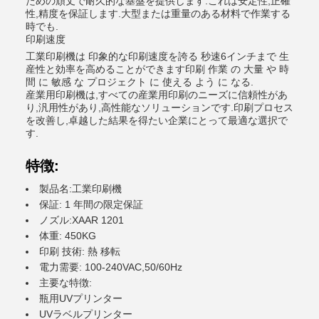
ための頑丈で耐久的な基盤を提供します.これは安定性,正確
性,精度を保証します.大型または重量のある材料で作業する
時でも.
印刷速度
工業印刷機は 印象的な印刷速度を誇る 秒速6インチまで 生
産性と効率を高めることができます印刷 作業 の 大量 や 時
間 に 敏感 な プロジェクト に 使える よう に なる.
産業用印刷機は,すべての産業用印刷のニーズに信頼性があ
り,汎用性があり,高性能なソリューションです.印刷プロセス
を改善し,卓越した結果を得たい企業にとって最適な選択で
す.
特徴:
製品名:工業印刷機
保証: 1 年間の限定保証
ノズル:XAAR 1201
体重: 450KG
印刷 技術: 熱 移転
電力需要: 100-240VAC,50/60Hz
主要な特徴:
瓶用UVプリンター
UVラベルプリンター