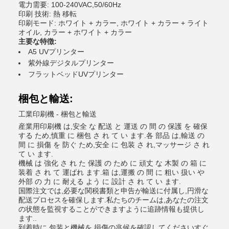
電力需要: 100-240VAC,50/60Hz
印刷 技術: 熱 移転
印刷モード: ホワイト + カラー, ホワイト + カラー + ライト
オイル, カラー + ホワイト + カラー
主要な特徴:
A5 UVプリンター
紫外線デジタルプリンター
フラットベッドUVプリンター
梱包と輸送:
工業印刷機 - 梱包と輸送
産業用印刷機 は,安全 な 配送 と 運送 の 間 の 保護 を 確保
する ため,慎重 に 梱包 さ れ て い ます.各 部品 は,輸送 の
間 に 損傷 を 防ぐ ため,安全 に 包装 さ れ,マッサージ さ れ
て い ます.
機械 は 強化 さ れ た 保護 の ため に 頑丈 な 木製 の 箱 に
装着 さ れ て 運ばれ ます.箱 は,運搬 の 間 に 粗い 扱い や
外部 の 力 に 耐える よう に 設計 さ れ て い ます.
国際注文では,必要な関税書類と申告が輸送に付属し,円滑な
配送プロセスを確保します.私たちのチームは,あなたの注文
の状態を監視することができますように追跡情報も提供し
ます..
到着時に 包装と機械を 損傷の兆候を確認してくださいすぐ