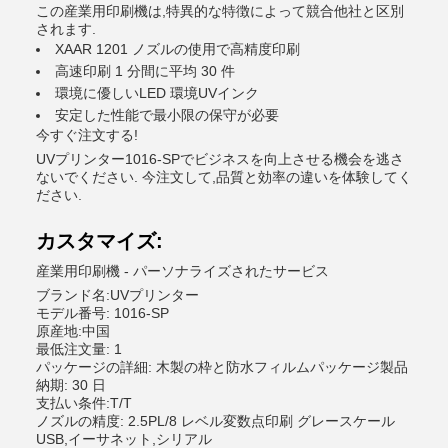
この産業用印刷機は,特異的な特徴によって競合他社と区別
されます.
XAAR 1201 ノズルの使用で高精度印刷
高速印刷 1 分間に平均 30 件
環境に優しいLED 環境UVインク
安定した性能で最小限の保守が必要
今すぐ注文する!
UVプリンター1016-SPでビジネスを向上させる機会を逃さ
ないでください. 今注文して,品質と効率の違いを体験してく
ださい.
カスタマイズ:
産業用印刷機 - パーソナライズされたサービス
ブランド名:UVプリンター
モデル番号: 1016-SP
原産地:中国
最低注文量: 1
パッケージの詳細: 木製の枠と防水フィルムパッケージ製品
納期: 30 日
支払い条件:T/T
ノズルの精度: 2.5PL/8 レベル変数点印刷 グレースケール
USB,イーサネット,シリアル