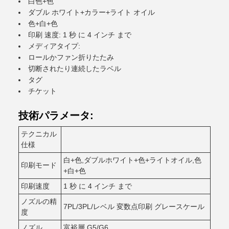
白色+色
ダブル ホワイト+カラー+ライト オイル
色+白+色
印刷 速度: 1 秒 に 4 インチ まで
メディアタイプ:
ロールかファン折りたたみ
切断されたり連続したラベル
タグ
チケット
技術パラメータ:
テクニカル
仕様
白+色,ダブルホワイト+色+ライトオイル,色
印刷モード
+白+色
印刷速度
1 秒 に 4 インチ まで
ノズルの精
7PL/3PL/レベル 変数点印刷 グレースケール
度
ノズル
富裕層 G5/G6