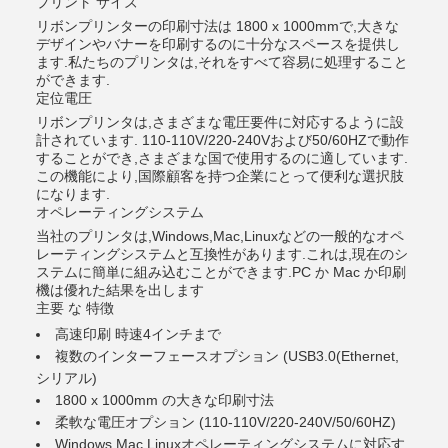
プリント サイズ
リボンプリンターの印刷寸法は 1800 x 1000mmで,大きな
デザインやバナーを印刷するのに十分なスペースを提供し
ます.私たちのプリンタは,それをすべて容易に処理すること
ができます.
定位電圧
リボンプリンタは,さまざまな電圧要件に対応するように設
計されています. 110-110V/220-240Vおよび50/60HZで動作
することができ,さまざまな国で使用するのに適しています.
この機能により,国際顧客を持つ企業にとって便利な選択肢
になります.
オペレーティングシステム
当社のプリンタは,Windows,Mac,Linuxなどの一般的なオペ
レーティングシステムと互換性があります.これは,現在のシ
ステムに簡単に組み込むことができます.PC か Mac か印刷
機は優れた結果を出します
主要 な 特徴
高速印刷 時速4インチまで
複数のインターフェースオプション (USB3.0(Ethernet,
シリアル)
1800 x 1000mm の大きな印刷寸法
柔軟な電圧オプション (110-110V/220-240V/50/60HZ)
Windows,Mac,Linuxオペレーティングシステムに対応す