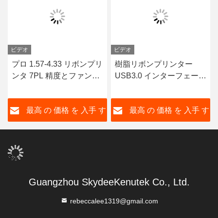
ビデオ
ビデオ
プロ 1.57-4.33 リボンプリ
樹脂リボンプリンター
ンタ 7PL 精度とファンフ
USB3.0 インターフェース
ォールド ワックス / 樹脂
タグとチケットのための
リボン
203Dpi印刷解像度
す
最高 の 価格 を 入手 す
最高 の 価格 を 入手 す
る
る
Guangzhou SkydeeKenutek Co., Ltd.
rebeccalee1319@gmail.com