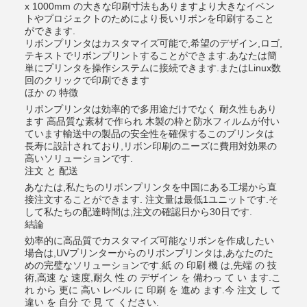
x 1000mm の大きな印刷寸法もありますより大きなイベン
トやプロジェクトのためにより長いリボンを印刷すること
ができます.
リボンプリンタはカスタマイズ可能で,希望のデザイン,ロゴ,
テキストでリボンプリントすることができます.あなたは簡
単にプリンタを操作システムに接続できます.またはLinux数
回のクリックで印刷できます
ほか の 特徴
リボンプリンタは効率的で多用途だけでなく 耐久性もあり
ます 高品質な素材で作られ 木製の枠と防水フィルムが付い
ています輸送中の製品の安全性を確保するこのプリンタは
長寿に設計されており,リボン印刷のニーズに費用対効果の
高いソリューションです.
注文 と 配送
あなたは,私たちのリボンプリンタを中国にある工場から直
接注文することができます. 注文量は最低1ユニットです.そ
して私たちの配達時間は,注文の確認日から30日です.
結論
効率的に高品質でカスタマイズ可能なリボンを作成したい
場合は,UVプリンターからのリボンプリンタは,あなたのた
めの完璧なソリューションです.紙 の 印刷 機 は,先端 の 技
術,高速 な 速度,耐久 性 の デザイン を 備わっ て い ます.こ
れ から 更に 高い レベル に 印刷 を 進め ます.今 注文 し て
違い を 自分 で 見 て ください.