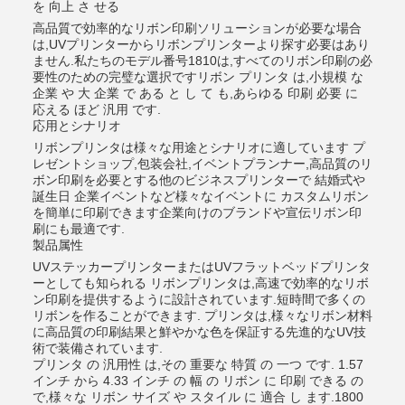
を 向上 さ せる
高品質で効率的なリボン印刷ソリューションが必要な場合
は,UVプリンターからリボンプリンターより探す必要はあり
ません.私たちのモデル番号1810は,すべてのリボン印刷の必
要性のための完璧な選択ですリボン プリンタ は,小規模 な
企業 や 大 企業 で ある と し て も,あらゆる 印刷 必要 に
応える ほど 汎用 です.
応用とシナリオ
リボンプリンタは様々な用途とシナリオに適しています プ
レゼントショップ,包装会社,イベントプランナー,高品質のリ
ボン印刷を必要とする他のビジネスプリンターで 結婚式や
誕生日 企業イベントなど様々なイベントに カスタムリボン
を簡単に印刷できます企業向けのブランドや宣伝リボン印
刷にも最適です.
製品属性
UVステッカープリンターまたはUVフラットベッドプリンタ
ーとしても知られる リボンプリンタは,高速で効率的なリボ
ン印刷を提供するように設計されています.短時間で多くの
リボンを作ることができます. プリンタは,様々なリボン材料
に高品質の印刷結果と鮮やかな色を保証する先進的なUV技
術で装備されています.
プリンタ の 汎用性 は,その 重要な 特質 の 一つ です. 1.57
インチ から 4.33 インチ の 幅 の リボン に 印刷 できる の
で,様々な リボン サイズ や スタイル に 適合 し ます.1800