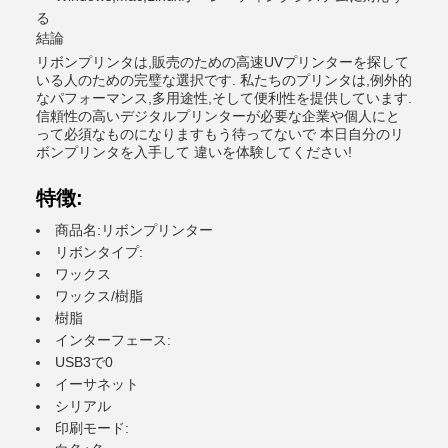
る
結論
リボンプリンタは,販売のための高速UVプリンターを探して
いる人のための完璧な選択です. 私たちのプリンタは,例外的
なパフォーマンス,多用途性,そして便利性を提供しています.
信頼性の高いデジタルプリンターが必要な企業や個人にと
って必須なものになりますもう待ってないで 本日自分のリ
ボンプリンタを入手して 違いを体験してください!
特徴:
商品名:リボンプリンター
リボンタイプ:
ワックス
ワックス/樹脂
樹脂
インターフェース:
USB3で0
イーサネット
シリアル
印刷モード: