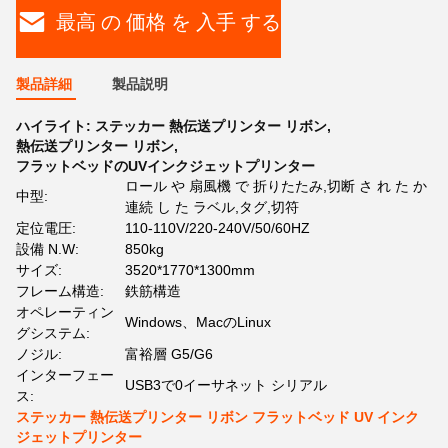
最高 の 価格 を 入手 する
製品詳細
製品説明
ハイライト:
ステッカー 熱伝送プリンター リボン
,
熱伝送プリンター リボン
,
フラットベッドのUVインクジェットプリンター
ロール や 扇風機 で 折りたたみ,切断 さ れ た か
中型:
連続 し た ラベル,タグ,切符
定位電圧:
110-110V/220-240V/50/60HZ
設備 N.W:
850kg
サイズ:
3520*1770*1300mm
フレーム構造:
鉄筋構造
オペレーティン
Windows、MacのLinux
グシステム:
ノジル:
富裕層 G5/G6
インターフェー
USB3で0イーサネット シリアル
ス:
ステッカー 熱伝送プリンター リボン フラットベッド UV インク
ジェットプリンター