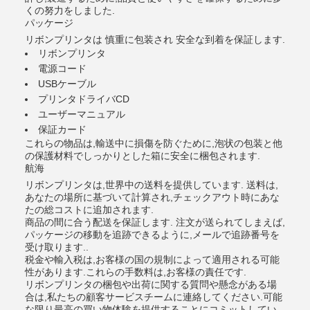
くの努力をしました.
パッケージ
リボンプリンタは 慎重に包装され 安全な到着を保証します.
リボンプリンタ
電源コード
USBケーブル
プリンタドライバCD
ユーザーマニュアル
保証カード
これらの物品は,輸送中に損傷を防ぐために,泡状の包装と他
の保護材料でしっかりとした箱に安全に梱包されます.
航海
リボンプリンタは,世界中の送料を提供しています. 送料は,
あなたの場所に基づいて計算され,チェックアウト時にあな
たの総コストに追加されます.
商品の間に合う配送を保証します. 注文が送られてしまえば,
パッケージの移動を追跡できるように,メールで追跡番号を
受け取ります..
税金や輸入税は,お客様の国の規制によって適用される可能
性があります.これらの手数料は,お客様の責任です.
リボンプリンタの梱包や出荷に関する質問や懸念がある場
合は,私たちの顧客サービスチームに連絡してください.可能
な限り最高の買い物体験を提供することにコミットしてい