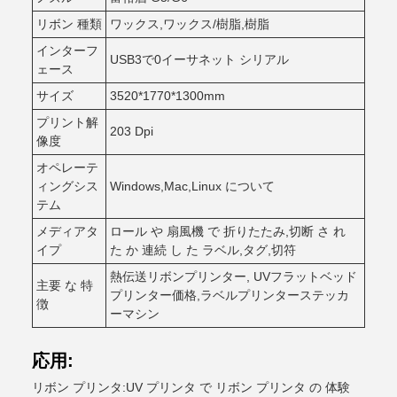
リボン 種類
ワックス,ワックス/樹脂,樹脂
インターフ
USB3で0イーサネット シリアル
ェース
サイズ
3520*1770*1300mm
プリント解
203 Dpi
像度
オペレーテ
ィングシス
Windows,Mac,Linux について
テム
メディアタ
ロール や 扇風機 で 折りたたみ,切断 さ れ
イプ
た か 連続 し た ラベル,タグ,切符
熱伝送リボンプリンター
, UVフラットベッド
主要 な 特
プリンター価格,ラベルプリンターステッカ
徴
ーマシン
応用:
リボン プリンタ:UV プリンタ で リボン プリンタ の 体験