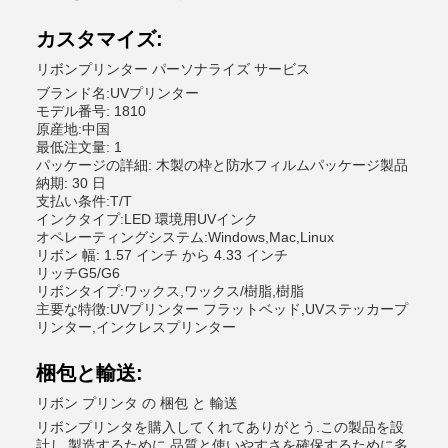
カスタマイズ:
リボンプリンター パーソナライズ サービス
ブランド名:UVプリンター
モデル番号: 1810
原産地:中国
最低注文量: 1
パッケージの詳細: 木製の枠と防水フィルムパッケージ製品
納期: 30 日
支払い条件:T/T
インクタイプ:LED 環境用UVインク
オペレーティングシステム:Windows,Mac,Linux
リボン 幅: 1.57 インチ から 4.33 インチ
リッチG5/G6
リボンタイプ:ワックス,ワックス/樹脂,樹脂
主要な特徴:UVプリンター フラットベッド,UVステッカープ
リンター,インクレスプリンター
梱包と輸送:
リボン プリンタ の 梱包 と 輸送
リボンプリンタを購入してくれてありがとう.この製品を設
計し,製造するために,品質と使いやすさを確保するために多