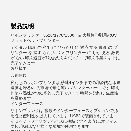
製品説明:
リボンプリンター
3520*1770*1300mm 大規模印刷用のUV
フラットベッドプリンター
デジタル 印刷 の 必要 に ぴったり に 対応 する 最新 の プ
リンター を 探す なら,リボン プリンター に しか 見る 必要
が ない.印刷速度が1秒あたり4インチまで印刷作業をすぐに
完了できます
製品概要
印刷速度
私たちのリボンプリンタは,秒速4インチまでの印象的な印刷
速度を誇るので,市場で最も速いプリンターの一つです.印刷
作業を迅速かつ効率的に完了できます時間を節約し 生産性
を高めます
インターフェース
リボンプリンタは,複数のインターフェースオプションで,多
用性と便利性を提供しています. USB3で装備されていま
す.0ネットワークやデバイスに接続できるように,オフィス,
学校,印刷店など様々な環境で使用できます.