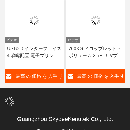
ビデオ
ビデオ
USB3.0 インターフェイス
760KG ドロップレット・
4 噴嘴配置 電子プリンタ
ボリューム 2.5PL UVプリ
ー 円筒印刷用円筒
ンター
す
最高 の 価格 を 入手 す
最高 の 価格 を 入手 す
る
る
Guangzhou SkydeeKenutek Co., Ltd.