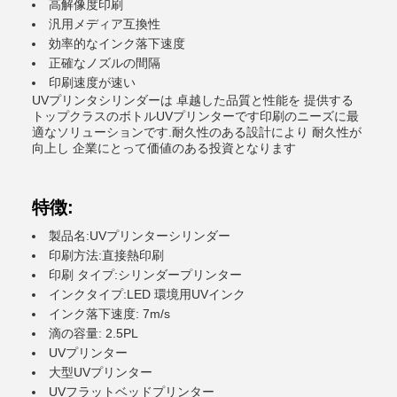
高解像度印刷
汎用メディア互換性
効率的なインク落下速度
正確なノズルの間隔
印刷速度が速い
UVプリンタシリンダーは 卓越した品質と性能を 提供する
トップクラスのボトルUVプリンターです印刷のニーズに最
適なソリューションです.耐久性のある設計により 耐久性が
向上し 企業にとって価値のある投資となります
特徴:
製品名:UVプリンターシリンダー
印刷方法:直接熱印刷
印刷 タイプ:シリンダープリンター
インクタイプ:LED 環境用UVインク
インク落下速度: 7m/s
滴の容量: 2.5PL
UVプリンター
大型UVプリンター
UVフラットベッドプリンター