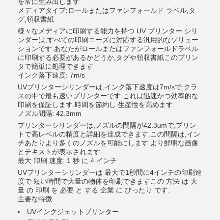
を常に生み出します
メディアタイプ:ロールまたはファンフォールド ラベル,タ
グ,領収書紙
様々なメディアに印刷する能力を持つ UV プリンター シリ
ンダーは,すべての印刷ニーズに対応する汎用的なソリュー
ションです.あなたがロールまたはファンフォールドラベル
に印刷する必要があるかどうか,タグや領収書紙このプリン
タで簡単に処理できます
インク落下速度: 7m/s
UVプリンターシリンダーは,インク落下速度は7m/sで,クラ
スの中で最も速いプリンターです.これは迅速かつ効率的な
印刷を保証します.時間を節約し 生産性を高めます.
ノズル間隔: 42.3mm
プリンターシリンダーは,ノズルの間隔が42.3umで,プリン
トで高レベルの精度と詳細を達成できます.この間隔は,イン
チあたりより多くのノズルを可能にします.より鮮明な画像
とテキストが表示されます.
最大 印刷 速度: 1 秒 に 4 インチ
UVプリンターシリンダーは 最大で1秒間に4インチの印刷速
度で 短い時間で大量の物体を印刷できますこの 方法 は 大
量 の 印刷 を 必要 と する 企業 に ぴったり です.
主要な特徴:
UVインクジェットプリンター