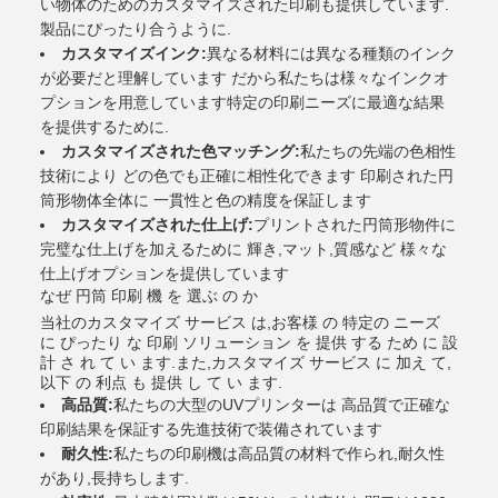
い物体のためのカスタマイズされた印刷も提供しています.
製品にぴったり合うように.
カスタマイズインク:
異なる材料には異なる種類のインク
が必要だと理解しています だから私たちは様々なインクオ
プションを用意しています特定の印刷ニーズに最適な結果
を提供するために.
カスタマイズされた色マッチング:
私たちの先端の色相性
技術により どの色でも正確に相性化できます 印刷された円
筒形物体全体に 一貫性と色の精度を保証します
カスタマイズされた仕上げ:
プリントされた円筒形物件に
完璧な仕上げを加えるために 輝き,マット,質感など 様々な
仕上げオプションを提供しています
なぜ 円筒 印刷 機 を 選ぶ の か
当社のカスタマイズ サービス は,お客様 の 特定の ニーズ
に ぴったり な 印刷 ソリューション を 提供 する ため に 設
計 さ れ て い ます.また,カスタマイズ サービス に 加え て,
以下 の 利点 も 提供 し て い ます.
高品質:
私たちの大型のUVプリンターは 高品質で正確な
印刷結果を保証する先進技術で装備されています
耐久性:
私たちの印刷機は高品質の材料で作られ,耐久性
があり,長持ちします.