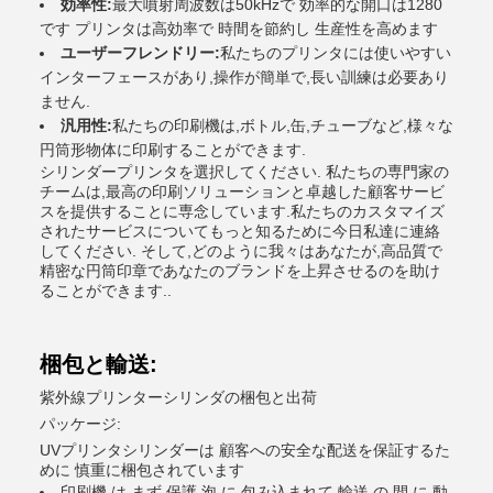
効率性:
最大噴射周波数は50kHzで 効率的な開口は1280
です プリンタは高効率で 時間を節約し 生産性を高めます
ユーザーフレンドリー:
私たちのプリンタには使いやすい
インターフェースがあり,操作が簡単で,長い訓練は必要あり
ません.
汎用性:
私たちの印刷機は,ボトル,缶,チューブなど,様々な
円筒形物体に印刷することができます.
シリンダープリンタを選択してください. 私たちの専門家の
チームは,最高の印刷ソリューションと卓越した顧客サービ
スを提供することに専念しています.私たちのカスタマイズ
されたサービスについてもっと知るために今日私達に連絡
してください. そして,どのように我々はあなたが,高品質で
精密な円筒印章であなたのブランドを上昇させるのを助け
ることができます..
梱包と輸送:
紫外線プリンターシリンダの梱包と出荷
パッケージ:
UVプリンタシリンダーは 顧客への安全な配送を保証するた
めに 慎重に梱包されています
印刷機 は まず 保護 泡 に 包み込まれて 輸送 の 間 に 動