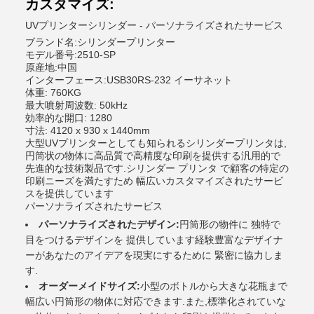
カスタマイズ:
UVプリンターシリンダー - パーソナライズされたサービス
ブランド名:シリンダープリンター
モデル番号:2510-SP
原産地:中国
インターフェース:USB30RS-232 イーサネット
体重: 760KG
最大噴射周波数: 50kHz
効率的な開口: 1280
寸法: 4120 x 930 x 1440mm
大型UVプリンターとしても知られるシリンダープリンタは,
円筒状の物体に高品質で高精度な印刷を提供する汎用的で
先進的な技術製品です.シリンダー プリンタ で顧客の特定の
印刷ニーズを満たすため 幅広いカスタマイズされたサービ
スを提供しています
パーソナライズされたサービス
パーソナライズされたデザイン:
円筒形の物件に 独特で
目をつけるデザインを 提供しています経験豊富なデザイナ
ーがあなたのアイデアを現実にするために 緊密に協力しま
す.
オーダーメイドサイズ:
小型のボトルから大きな花瓶まで
幅広い円筒形の物体に対応できます.また,標準化されていな