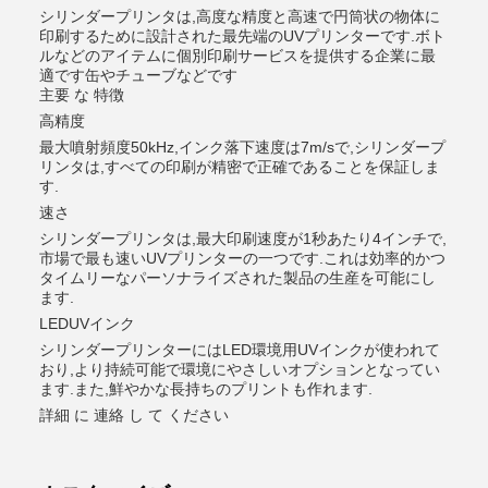
シリンダープリンタは,高度な精度と高速で円筒状の物体に
印刷するために設計された最先端のUVプリンターです.ボト
ルなどのアイテムに個別印刷サービスを提供する企業に最
適です缶やチューブなどです
主要 な 特徴
高精度
最大噴射頻度50kHz,インク落下速度は7m/sで,シリンダープ
リンタは,すべての印刷が精密で正確であることを保証しま
す.
速さ
シリンダープリンタは,最大印刷速度が1秒あたり4インチで,
市場で最も速いUVプリンターの一つです.これは効率的かつ
タイムリーなパーソナライズされた製品の生産を可能にし
ます.
LEDUVインク
シリンダープリンターにはLED環境用UVインクが使われて
おり,より持続可能で環境にやさしいオプションとなってい
ます.また,鮮やかな長持ちのプリントも作れます.
詳細 に 連絡 し て ください