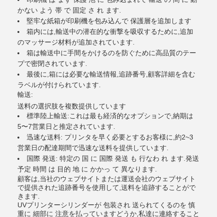
かない よう 帯 で 固定 さ れ ます.
堅牢な紙箱が印刷機を包み込んで 保護層を追加します
箱内には,輸送中の潜在的な衝撃を吸収するために,追加
のマッサージ材料が追加されています.
箱は輸送中に手間をかけるのを防ぐために高品質のテー
プで密閉されています.
最後に,箱には必要な輸送情報,追跡番号,顧客詳細を含む
ラベルが付けられています.
輸送:
送料の選択肢を複数提供しています
標準陸上輸送:これは最も経済的なオプションで,納期は
5〜7営業日と推定されています.
迅速な送料: プリンタを早く必要とするお客様に,約2~3
営業日の配達期間で迅速な送料を提供しています.
国際 発送: 特定の 国 に 国際 発送 も 行なわ れ ます.発送
予定 時間 は 目的 地 に かかっ て 異なります.
顧客は,当社のウェブサイトまたは運送会社のウェブサイト
で提供された追跡番号を使用して,送料を追跡することがで
きます.
UVプリンターシリンダーが 包装され 送られてくるのを 慎
重に 細部に 注意を払っていますどうか,私達に連絡すること