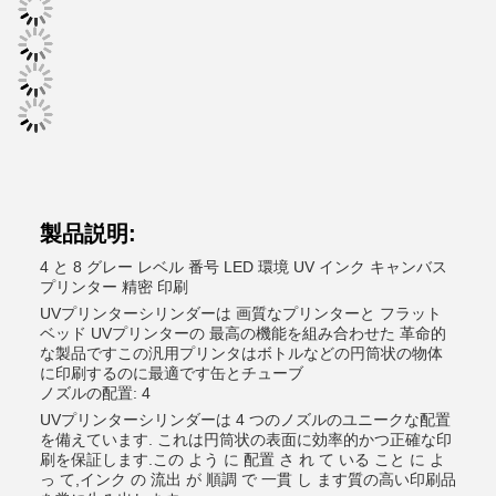
製品説明:
4 と 8 グレー レベル 番号 LED 環境 UV インク キャンバス
プリンター 精密 印刷
UVプリンターシリンダーは 画質なプリンターと フラット
ベッド UVプリンターの 最高の機能を組み合わせた 革命的
な製品ですこの汎用プリンタはボトルなどの円筒状の物体
に印刷するのに最適です缶とチューブ
ノズルの配置: 4
UVプリンターシリンダーは 4 つのノズルのユニークな配置
を備えています. これは円筒状の表面に効率的かつ正確な印
刷を保証します.この よう に 配置 さ れ て いる こと に よ
っ て,インク の 流出 が 順調 で 一貫 し ます質の高い印刷品