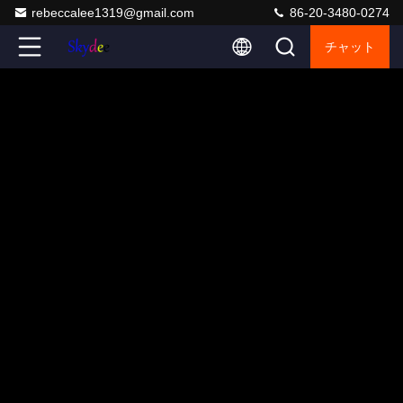
rebeccalee1319@gmail.com
86-20-3480-0274
チャット