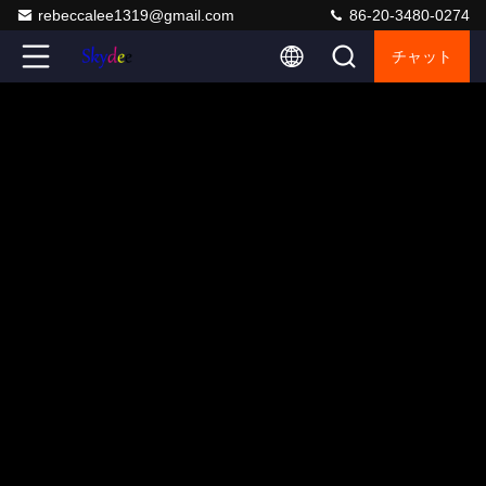
rebeccalee1319@gmail.com
86-20-3480-0274
チャット