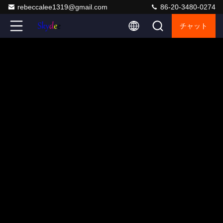
rebeccalee1319@gmail.com
86-20-3480-0274
チャット