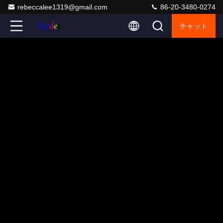
rebeccalee1319@gmail.com
86-20-3480-0274
チャット